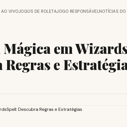
 AO VIVO
JOGOS DE ROLETA
JOGO RESPONSÁVEL
NOTÍCIAS DO
 Mágica em Wizards
 Regras e Estratégi