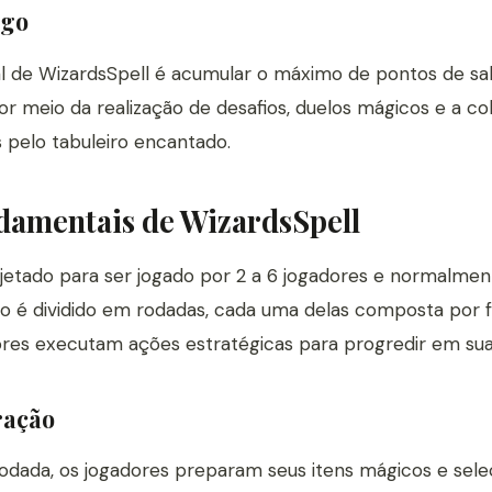
ogo
al de WizardsSpell é acumular o máximo de pontos de sab
or meio da realização de desafios, duelos mágicos e a co
 pelo tabuleiro encantado.
damentais de WizardsSpell
ojetado para ser jogado por 2 a 6 jogadores e normalme
go é dividido em rodadas, cada uma delas composta por f
ores executam ações estratégicas para progredir em sua
ração
rodada, os jogadores preparam seus itens mágicos e sele