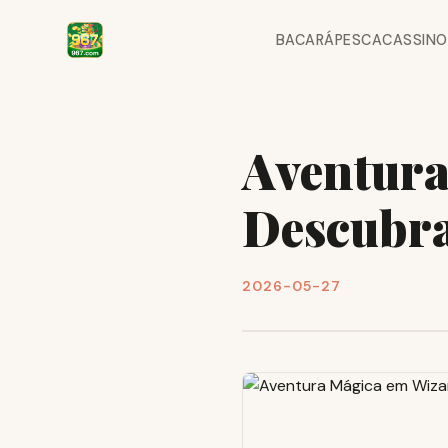
BACARÁ
PESCA
CASSINO
Aventura
Descubra
2026-05-27