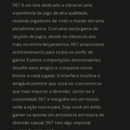
967 é um site dedicado a oferecer uma
experiência de jogo de alta qualidade,
reunindo jogadores de todo o mundo em uma
plataforma única. Com uma vasta gama de
opções de jogos, desde os clássicos aos
mais recentes lançamentos, 967 proporciona
entretenimento para todos os perfis de
gamer. Explore competições emocionantes,
desafie seus amigos e conquiste novos
limites a cada jogada. A interface intuitiva e
amigável permite que você se concentre no
que mais importa: a diversão. Junte-se à
comunidade 967 e mergulhe em um mundo
onde a ação nunca para. Seja você um ávido
gamer ou apenas um entusiasta em busca de
diversão casual, 967 tem algo especial