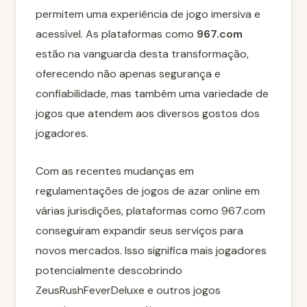
permitem uma experiência de jogo imersiva e
acessível. As plataformas como
967.com
estão na vanguarda desta transformação,
oferecendo não apenas segurança e
confiabilidade, mas também uma variedade de
jogos que atendem aos diversos gostos dos
jogadores.
Com as recentes mudanças em
regulamentações de jogos de azar online em
várias jurisdições, plataformas como 967.com
conseguiram expandir seus serviços para
novos mercados. Isso significa mais jogadores
potencialmente descobrindo
ZeusRushFeverDeluxe e outros jogos