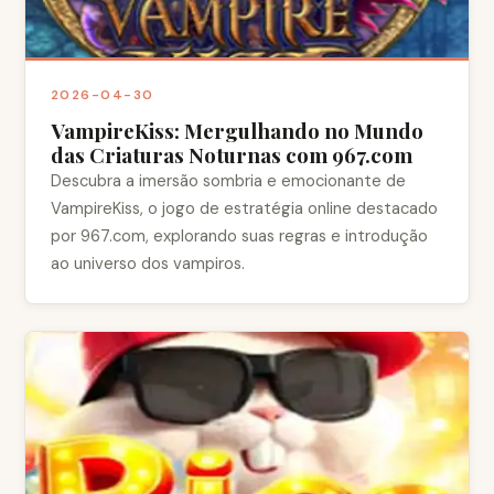
2026-04-30
VampireKiss: Mergulhando no Mundo
das Criaturas Noturnas com 967.com
Descubra a imersão sombria e emocionante de
VampireKiss, o jogo de estratégia online destacado
por 967.com, explorando suas regras e introdução
ao universo dos vampiros.