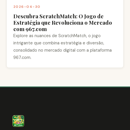
2026-04-30
Descubra ScratchMatch: O Jogo de
Estratégia que Revoluciona o Mercado
com 967.com
Explore as nuances de ScratchMatch, o jogo
intrigante que combina estratégia e diversão,
consolidado no mercado digital com a plataforma
967.com.