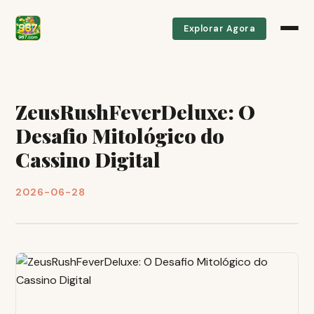
Explorar Agora
ZeusRushFeverDeluxe: O
Desafio Mitológico do
Cassino Digital
2026-06-28