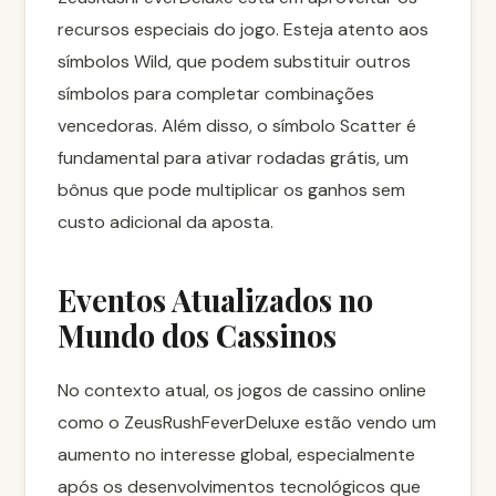
recursos especiais do jogo. Esteja atento aos
símbolos Wild, que podem substituir outros
símbolos para completar combinações
vencedoras. Além disso, o símbolo Scatter é
fundamental para ativar rodadas grátis, um
bônus que pode multiplicar os ganhos sem
custo adicional da aposta.
Eventos Atualizados no
Mundo dos Cassinos
No contexto atual, os jogos de cassino online
como o ZeusRushFeverDeluxe estão vendo um
aumento no interesse global, especialmente
após os desenvolvimentos tecnológicos que