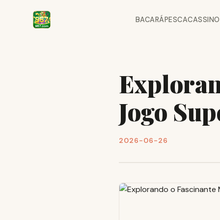
BACARÁ
PESCA
CASSINO
Exploran
Jogo Sup
2026-06-26