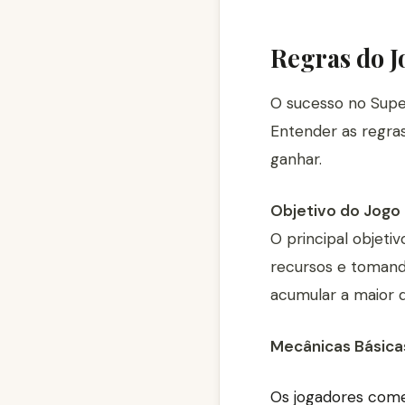
Regras do 
O sucesso no Supe
Entender as regra
ganhar.
Objetivo do Jogo
O principal objeti
recursos e tomand
acumular a maior q
Mecânicas Básica
Os jogadores come