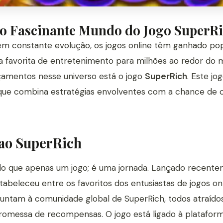
o Fascinante Mundo do Jogo SuperR
 em constante evolução, os jogos online têm ganhado pop
 favorita de entretenimento para milhões ao redor do 
çamentos nesse universo está o jogo
SuperRich
. Este j
 que combina estratégias envolventes com a chance de 
 ao SuperRich
do que apenas um jogo; é uma jornada. Lançado recente
abeleceu entre os favoritos dos entusiastas de jogos onli
juntam à comunidade global de SuperRich, todos atraído
 promessa de recompensas. O jogo está ligado à platafo