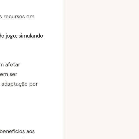
us recursos em
o jogo, simulando
m afetar
dem ser
a adaptação por
benefícios aos