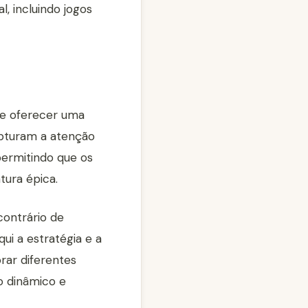
, incluindo jogos
de oferecer uma
apturam a atenção
 permitindo que os
ura épica.
contrário de
i a estratégia e a
rar diferentes
o dinâmico e