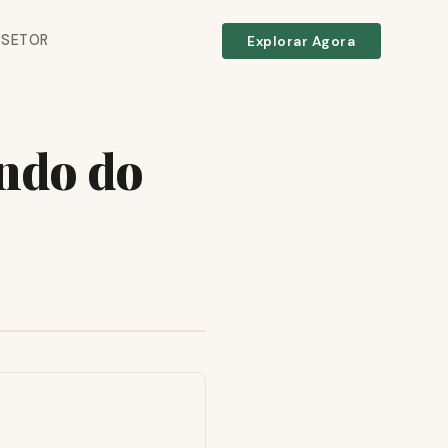
 SETOR
Explorar Agora
ndo do