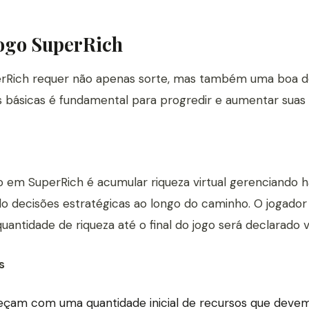
Jogo SuperRich
rRich requer não apenas sorte, mas também uma boa do
s básicas é fundamental para progredir e aumentar suas
vo em SuperRich é acumular riqueza virtual gerenciando 
o decisões estratégicas ao longo do caminho. O jogador
uantidade de riqueza até o final do jogo será declarado 
s
çam com uma quantidade inicial de recursos que devem 