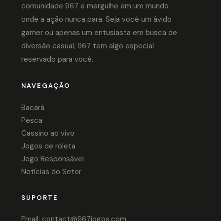
comunidade 967 e mergulhe em um mundo
onde a ação nunca para. Seja você um ávido
gamer ou apenas um entusiasta em busca de
diversão casual, 967 tem algo especial
reservado para você.
NAVEGAÇÃO
Bacará
Pesca
Cassino ao vivo
Jogos de roleta
Jogo Responsável
Notícias do Setor
SUPORTE
Email: contact@967jogos.com