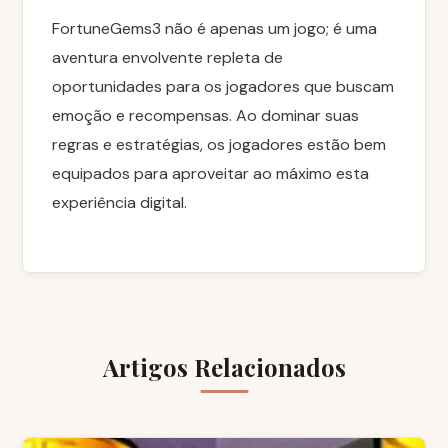
FortuneGems3 não é apenas um jogo; é uma
aventura envolvente repleta de
oportunidades para os jogadores que buscam
emoção e recompensas. Ao dominar suas
regras e estratégias, os jogadores estão bem
equipados para aproveitar ao máximo esta
experiência digital.
Artigos Relacionados