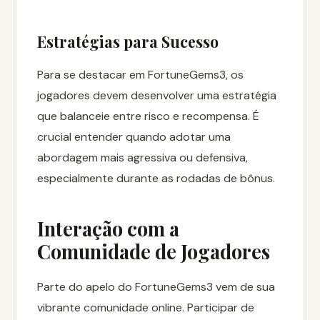
Estratégias para Sucesso
Para se destacar em FortuneGems3, os
jogadores devem desenvolver uma estratégia
que balanceie entre risco e recompensa. É
crucial entender quando adotar uma
abordagem mais agressiva ou defensiva,
especialmente durante as rodadas de bônus.
Interação com a
Comunidade de Jogadores
Parte do apelo do FortuneGems3 vem de sua
vibrante comunidade online. Participar de