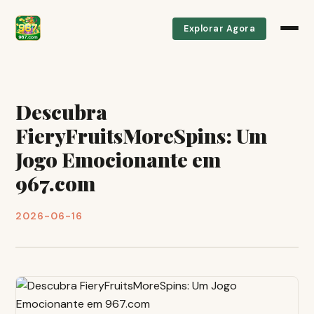
Explorar Agora
Descubra
FieryFruitsMoreSpins: Um
Jogo Emocionante em
967.com
2026-06-16