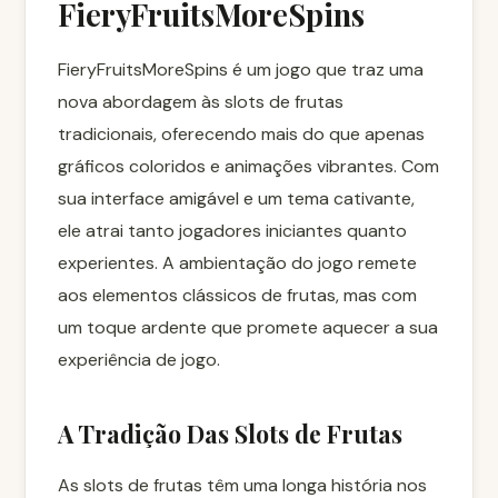
FieryFruitsMoreSpins
FieryFruitsMoreSpins é um jogo que traz uma
nova abordagem às slots de frutas
tradicionais, oferecendo mais do que apenas
gráficos coloridos e animações vibrantes. Com
sua interface amigável e um tema cativante,
ele atrai tanto jogadores iniciantes quanto
experientes. A ambientação do jogo remete
aos elementos clássicos de frutas, mas com
um toque ardente que promete aquecer a sua
experiência de jogo.
A Tradição Das Slots de Frutas
As slots de frutas têm uma longa história nos