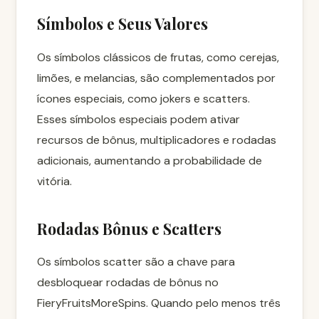
Símbolos e Seus Valores
Os símbolos clássicos de frutas, como cerejas,
limões, e melancias, são complementados por
ícones especiais, como jokers e scatters.
Esses símbolos especiais podem ativar
recursos de bônus, multiplicadores e rodadas
adicionais, aumentando a probabilidade de
vitória.
Rodadas Bônus e Scatters
Os símbolos scatter são a chave para
desbloquear rodadas de bônus no
FieryFruitsMoreSpins. Quando pelo menos três