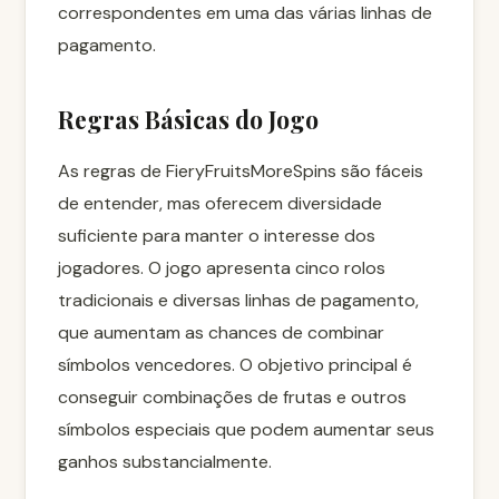
correspondentes em uma das várias linhas de
pagamento.
Regras Básicas do Jogo
As regras de FieryFruitsMoreSpins são fáceis
de entender, mas oferecem diversidade
suficiente para manter o interesse dos
jogadores. O jogo apresenta cinco rolos
tradicionais e diversas linhas de pagamento,
que aumentam as chances de combinar
símbolos vencedores. O objetivo principal é
conseguir combinações de frutas e outros
símbolos especiais que podem aumentar seus
ganhos substancialmente.