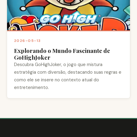
2026-05-13
Explorando o Mundo Fascinante de
GoHighJoker
Descubra GoHighJoker, o jogo que mistura
estratégia com diversão, destacando suas regras e
como ele se insere no contexto atual do
entretenimento.