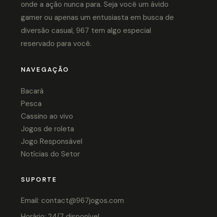
onde a ação nunca para. Seja você um ávido
gamer ou apenas um entusiasta em busca de
diversão casual, 967 tem algo especial
reservado para você.
NAVEGAÇÃO
Bacará
Pesca
Cassino ao vivo
Jogos de roleta
Jogo Responsável
Notícias do Setor
SUPORTE
Email: contact@967jogos.com
Horário: 24/7 disponível